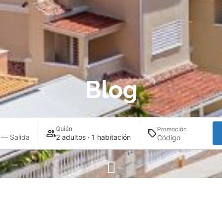
Blog
Quién
Promoción
 — Salida
2 adultos · 1 habitación
omántica