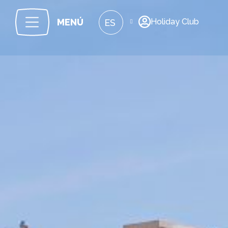
Holiday Club
MENÚ
ES